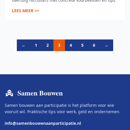
overtuig recruiters met concrete voorbeelden en tips.
LEES MEER >>
←
1
2
3
4
5
6
→
Samen Bouwen
Samen bouwen aan participatie is het platform voor wie
vooruit wil. Praktische tips voor werk, geld en ondernemen.
info@samenbouwenaanparticipatie.nl