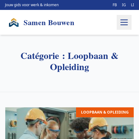
Jouw gids voor werk & inkomen
FB
IG
LI
Samen Bouwen
Catégorie :
Loopbaan &
Opleiding
LOOPBAAN & OPLEIDING