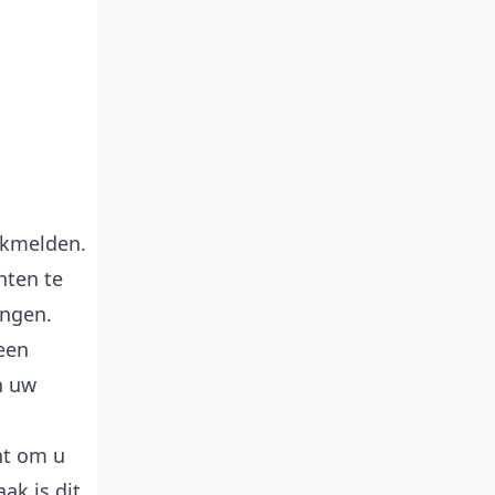
iekmelden.
hten te
ingen.
een
n uw
ht om u
ak is dit