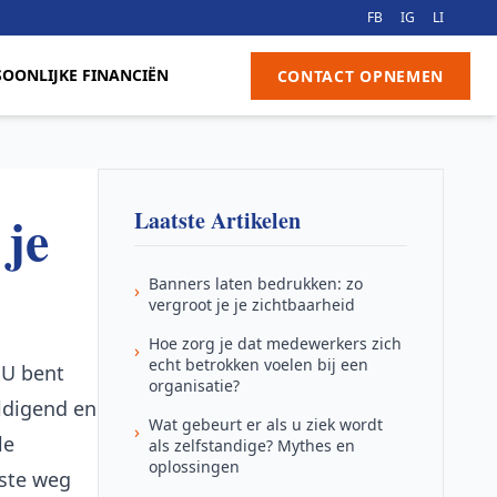
FB
IG
LI
SOONLIJKE FINANCIËN
CONTACT OPNEMEN
 je
Laatste Artikelen
Banners laten bedrukken: zo
›
vergroot je je zichtbaarheid
Hoe zorg je dat medewerkers zich
›
echt betrokken voelen bij een
 U bent
organisatie?
eldigend en
Wat gebeurt er als u ziek wordt
›
le
als zelfstandige? Mythes en
oplossingen
lste weg