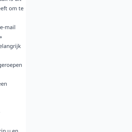
eeft om te
 e-mail
»
langrijk
pgeroepen
een
e
rin u en