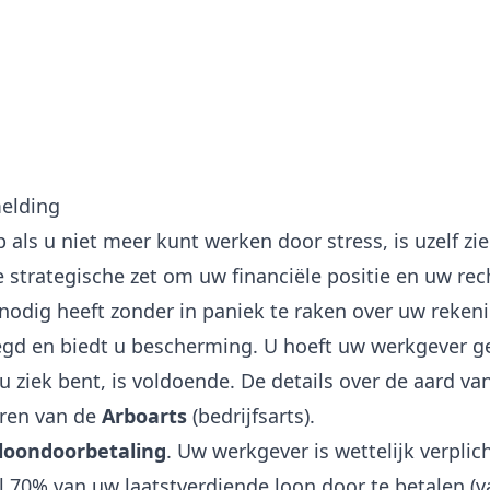
melding
ap als u niet meer kunt werken door stress, is uzelf z
e strategische zet om uw financiële positie en uw rec
odig heeft zonder in paniek te raken over uw reken
legd en biedt u bescherming. U hoeft uw werkgever g
 ziek bent, is voldoende. De details over de aard va
 oren van de
Arboarts
(bedrijfsarts).
loondoorbetaling
. Uw werkgever is wettelijk verplic
70% van uw laatstverdiende loon door te betalen (va