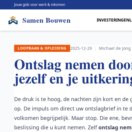
Jouw gids voor werk & inkomen
Samen Bouwen
INVESTERINGEN
2025-12-29
|
Michael de Jong
LOOPBAAN & OPLEIDING
Ontslag nemen door
jezelf en je uitkerin
De druk is te hoog, de nachten zijn kort en d
op. De impuls om direct uw ontslagbrief in te 
volkomen begrijpelijk. Maar stop. Die ene, bevr
beslissing die u kunt nemen. Zelf
ontslag nem