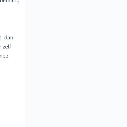
betaling
t, dan
 zelf
rmee