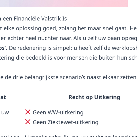
en Financiële Valstrik Is
jkt elke oplossing goed, zolang het maar snel gaat. H
ier echter heel nuchter naar. Als u zelf uw baan opzeg
os’
. De redenering is simpel: u heeft zelf de werkloos
kering die bedoeld is voor mensen die buiten hun sc
e de drie belangrijkste scenario’s naast elkaar zette
aat
Recht op Uitkering
n uw
Geen WW-uitkering
Geen Ziektewet-uitkering