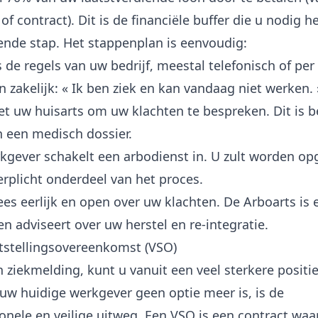
of contract). Dit is de financiële buffer die u nodig h
gende stap. Het stappenplan is eenvoudig:
 de regels van uw bedrijf, meestal telefonisch of per
 zakelijk: « Ik ben ziek en kan vandaag niet werken. 
 uw huisarts om uw klachten te bespreken. Dit is be
 een medisch dossier.
gever schakelt een arbodienst in. U zult worden o
erplicht onderdeel van het proces.
s eerlijk en open over uw klachten. De Arboarts is 
en adviseert over uw herstel en re-integratie.
tstellingsovereenkomst (VSO)
 ziekmelding, kunt u vanuit een veel sterkere positi
uw huidige werkgever geen optie meer is, is de
onele en veilige uitweg. Een VSO is een contract waa