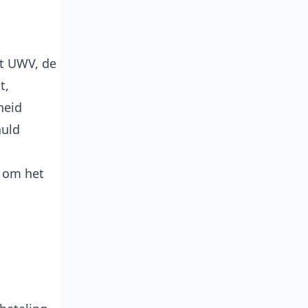
et UWV, de
t,
heid
huld
n om het