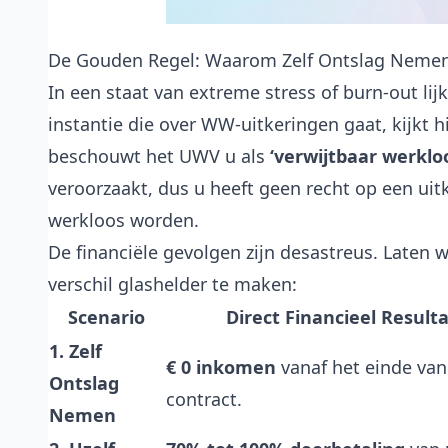
De Gouden Regel: Waarom Zelf Ontslag Nemen e
In een staat van extreme stress of burn-out li
instantie die over WW-uitkeringen gaat, kijkt h
beschouwt het UWV u als
‘verwijtbaar werklo
veroorzaakt, dus u heeft geen recht op een uit
werkloos worden.
De financiële gevolgen zijn desastreus. Laten w
verschil glashelder te maken:
Scenario
Direct Financieel Result
1. Zelf
€ 0 inkomen
vanaf het einde va
Ontslag
contract.
Nemen