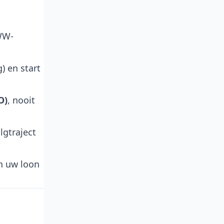
 WW-
) en start
O)
, nooit
lgtraject
n uw loon